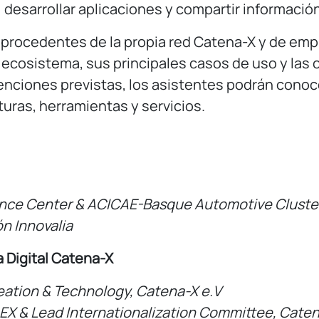
l, desarrollar aplicaciones y compartir informació
procedentes de la propia red Catena-X y de empr
l ecosistema, sus principales casos de uso y las
enciones previstas, los asistentes podrán conoc
turas, herramientas y servicios.
ence
Center
& ACICAE-Basque Automotive Cluste
ón
Innovalia
a Digital Catena-X
eation
&
Technology
, Catena-X
e.V
LEX & Lead
Internationalization
Committee
, Cate