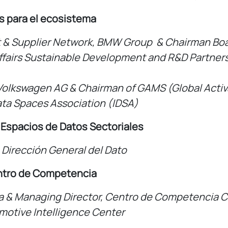
es para el ecosistema
t & Supplier Network, BMW Group & Chairman Boar
ffairs
Sustainable
Development
and R&D
Partner
Volkswagen AG &
Chairman
of
GAMS (Global
Activ
Data Spaces Association (IDSA)
 Espacios de Datos Sectoriales
 Dirección General del Dato
entro de Competencia
a &
Managing Director, Centro de
Competencia
C
omotive
Intelligence
Center