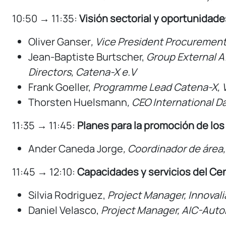
10:50 → 11:35:
Visión sectorial y oportunidad
Oliver Ganser
, Vice President Procuremen
Jean-Baptiste Burtscher,
Group
External
A
Directors
,
Catena-X
e.V
Frank Goeller,
Programme
Lead Catena-X, 
Thorsten Huelsmann
, CEO International 
11:35 → 11:45:
Planes para la promoción de los
Ander Caneda Jorge
, Coordinador de área,
11:45 → 12:10:
Capacidades y servicios del C
Silvia Rodriguez,
Project Manager, Innovali
Daniel Velasco,
Project Manager, AIC-Aut