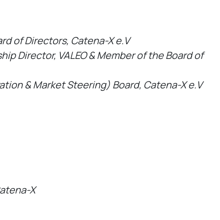
d of Directors, Catena-X e.V
ship
Director, VALEO &
Member
of
the
Board
of
ation
& Market
Steering
) Board, Catena-X
e.V
atena-X