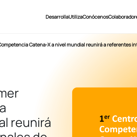
Desarrolla
Utiliza
Conócenos
Colaborador
Competencia Catena-X a nivel mundial reunirá a referentes in
imer
a
al reunirá
onales de