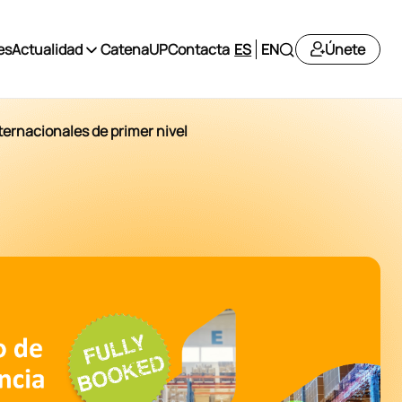
es
Actualidad
CatenaUP
Contacta
ES
EN
Únete
ternacionales de primer nivel