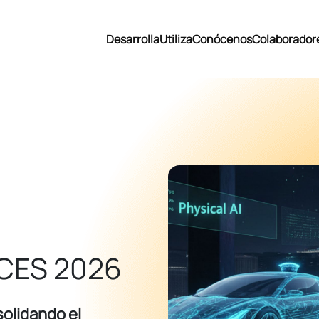
Desarrolla
Utiliza
Conócenos
Colaborador
 CES 2026
olidando el