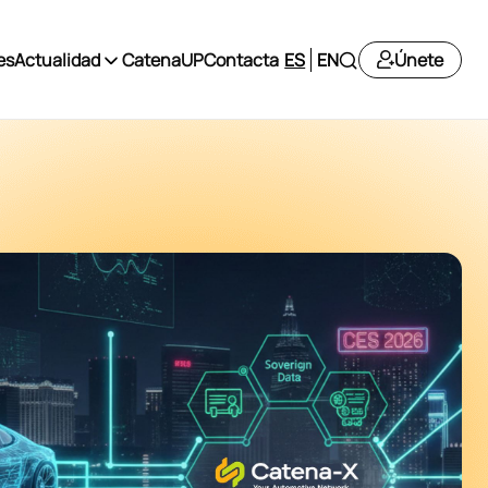
es
Actualidad
CatenaUP
Contacta
ES
EN
Únete